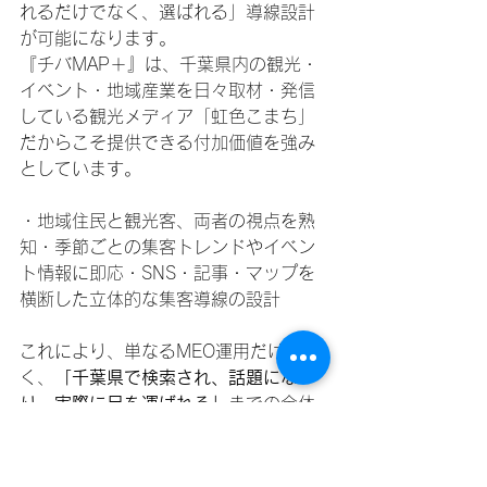
れるだけでなく、選ばれる」導線設計
が可能になります。
『チバMAP＋』は、千葉県内の観光・
イベント・地域産業を日々取材・発信
している観光メディア「虹色こまち」
だからこそ提供できる付加価値を強み
としています。
・地域住民と観光客、両者の視点を熟
知・季節ごとの集客トレンドやイベン
ト情報に即応・SNS・記事・マップを
横断した立体的な集客導線の設計
これにより、単なるMEO運用だけでな
く、
「千葉県で検索され、話題にな
り、実際に足を運ばれる」
までの全体
設計が可能になります。
他にはない地域接続型の施策とし
て、“情報発信メディア × 集客支援”の