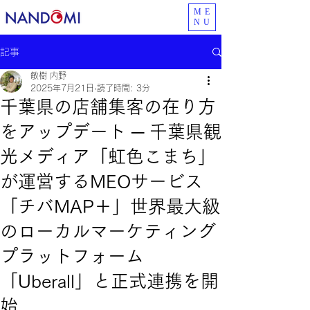
ME
NU
記事
敏樹 内野
2025年7月21日
読了時間: 3分
千葉県の店舗集客の在り方
をアップデート ─ 千葉県観
光メディア「虹色こまち」
が運営するMEOサービス
「チバMAP＋」世界最大級
のローカルマーケティング
プラットフォーム
「Uberall」と正式連携を開
始