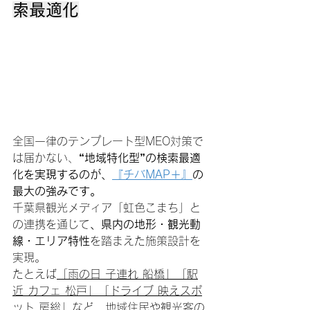
索最適化
全国一律のテンプレート型MEO対策で
は届かない、
“地域特化型”の検索最適
化を実現するのが、
『チバMAP＋』
の
最大の強みです。
千葉県観光メディア「虹色こまち」と
の連携を通じて
、県内の地形・観光動
線・エリア特性
を踏まえた施策設計を
実現。
たとえば
「雨の日 子連れ 船橋」「駅
近 カフェ 松戸」「ドライブ 映えスポ
ット 房総」
など、地域住民や観光客の