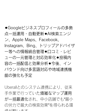
⚫︎Googleビジネスプロフィールの多拠
点一括運用・自動更新⚫︎AI検索エンジ
ン、Apple Maps、Facebook、
Instagram、Bing、トリップアドバイザ
ー等への情報統合管理⚫︎口コミ・レビ
ューの一元管理と対応効率化⚫︎投稿内
容の一括配信と効果分析⚫︎今後、イン
バウンド向け多言語対応や地域連携機
能の強化も予定
Uberallとのシステム連携により、従来
手作業で行っていた
煩雑なマップ運用
が一括最適化
され、中小店舗でも“最小
の労力で最大の検索効果”を得られる環
境が整います。