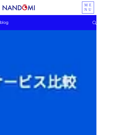
ME
NU
blog