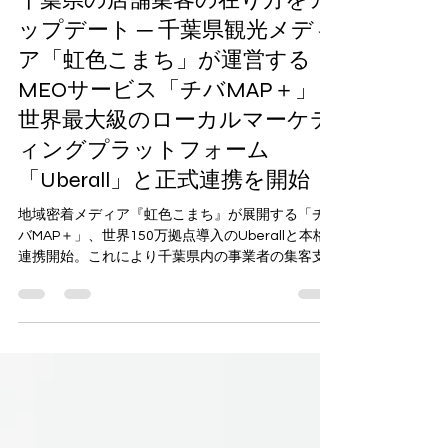
千葉県の店舗集客の在り方をア
ップデート ─ 千葉県観光メディ
ア「虹色こまち」が運営する
MEOサービス「チバMAP＋」
世界最大級のローカルマーケテ
ィングプラットフォーム
「Uberall」と正式連携を開始
地域密着メディア『虹色こまち』が展開する「チ
バMAP＋」、世界150万拠点導入のUberallと本格
連携開始。これにより千葉県内の事業者の集客支
援をさらに強化 1 ■ 「チバMAP＋」 とは チバMAP
＋ 『チバMAP＋』...